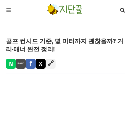
골프 컨시드 기준, 몇 미터까지 괜찮을까? 거
리·매너 완전 정리!
f
🔗
N
X
BAND