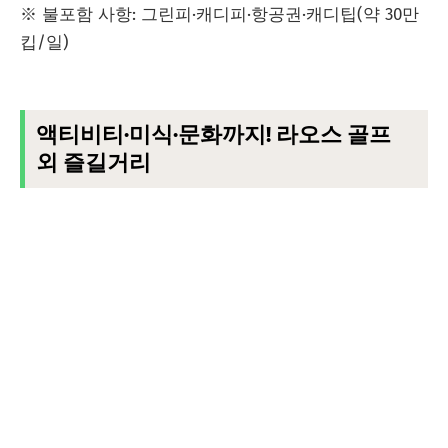
※ 불포함 사항: 그린피·캐디피·항공권·캐디팁(약 30만
킵/일)
액티비티·미식·문화까지! 라오스 골프
외 즐길거리