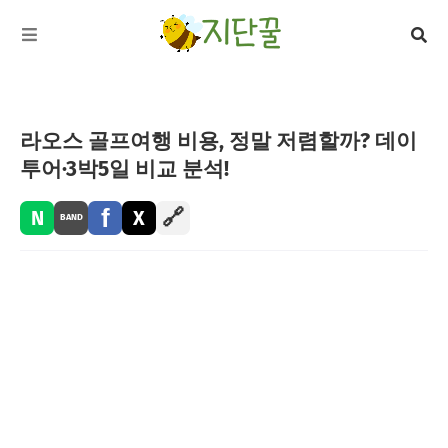
라오스 골프여행 비용, 정말 저렴할까? 데이
투어·3박5일 비교 분석!
f
🔗
N
X
BAND