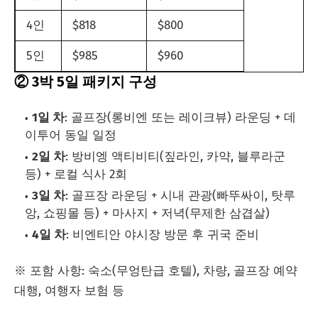
4인
$818
$800
5인
$985
$960
② 3박 5일 패키지 구성
1일 차
: 골프장(롱비엔 또는 레이크뷰) 라운딩 + 데
이투어 동일 일정
2일 차
: 방비엥 액티비티(짚라인, 카약, 블루라군
등) + 로컬 식사 2회
3일 차
: 골프장 라운딩 + 시내 관광(빠뚜싸이, 탓루
앙, 쇼핑몰 등) + 마사지 + 저녁(무제한 삼겹살)
4일 차
: 비엔티안 야시장 방문 후 귀국 준비
※ 포함 사항: 숙소(무엉탄급 호텔), 차량, 골프장 예약
대행, 여행자 보험 등