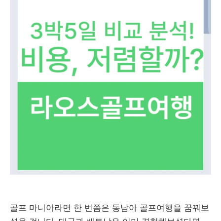
골프 마니아라면 한 번쯤은 동남아 골프여행을 꿈꿔보