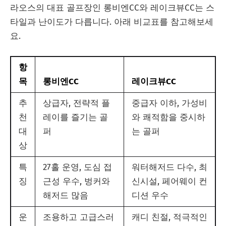
라오스의 대표 골프장인 롱비엔CC와 레이크뷰CC는 스
타일과 난이도가 다릅니다. 아래 비교표를 참고해보세
요.
항
목
롱비엔CC
레이크뷰CC
추
상급자, 전략적 플
중급자 이하, 가성비
천
레이를 즐기는 골
와 쾌적함을 중시하
대
퍼
는 골퍼
상
특
27홀 운영, 도심 접
워터해저드 다수, 최
징
근성 우수, 벙커와
신시설, 페어웨이 컨
해저드 많음
디션 우수
운
조용하고 고급스러
캐디 친절, 적극적인