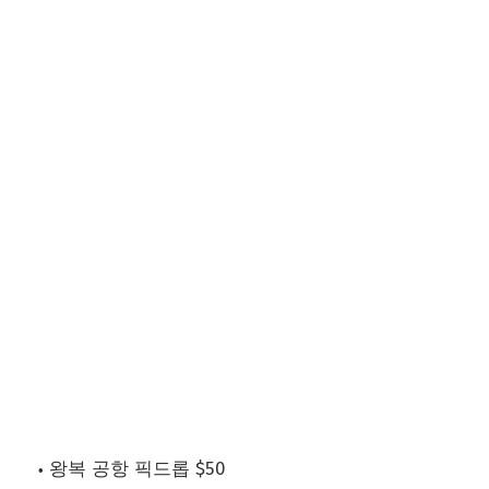
왕복 공항 픽드롭 $50