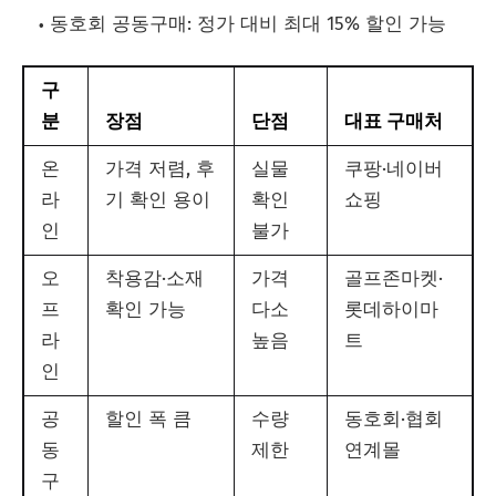
동호회 공동구매: 정가 대비 최대 15% 할인 가능
구
분
장점
단점
대표 구매처
온
가격 저렴, 후
실물
쿠팡·네이버
라
기 확인 용이
확인
쇼핑
인
불가
오
착용감·소재
가격
골프존마켓·
프
확인 가능
다소
롯데하이마
라
높음
트
인
공
할인 폭 큼
수량
동호회·협회
동
제한
연계몰
구