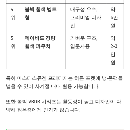
4
볼빅 힙색 벨트
내구성 우수,
약
위
형
프리미엄 디자
6만
인
원
5
데이비드 경량
가벼운 구조,
약
위
힙색 파우치
입문자용
2~3
만
원
특히 마스터스뮤젠 프레티지는 히든 포켓에 냉·온팩을
넣을 수 있어 사계절 내내 활용 가능합니다.
또한 볼빅 VBDB 시리즈는 활동성이 높고 디자인이 다
양해 젊은층에게 인기가 많습니다.