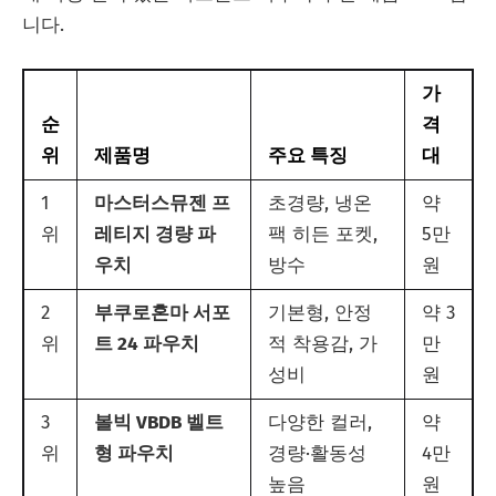
니다.
가
순
격
위
제품명
주요 특징
대
1
마스터스뮤젠 프
초경량, 냉온
약
위
레티지 경량 파
팩 히든 포켓,
5만
우치
방수
원
2
부쿠로혼마 서포
기본형, 안정
약 3
위
트 24 파우치
적 착용감, 가
만
성비
원
3
볼빅 VBDB 벨트
다양한 컬러,
약
위
형 파우치
경량·활동성
4만
높음
원