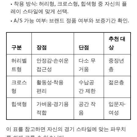
착용 방식: 허리형, 크로스형, 힙색형 중 자신의 플
레이 스타일에 맞게 선택.
A/S 가능 여부: 브랜드 정품 여부와 보증기간 확인.
추천 대
구분
장점
단점
상
허리벨
안정감·손쉬운
다소 무
중장년
트형
접근성
거움
층
크로스
활동성·착용
수납공
젊은층
형
편리
간 제한
힙색형
가벼움·경기용
공간 작
입문자·
적합
음
여성
이 표를 참고하면 자신의 경기 스타일에 맞는 파우치