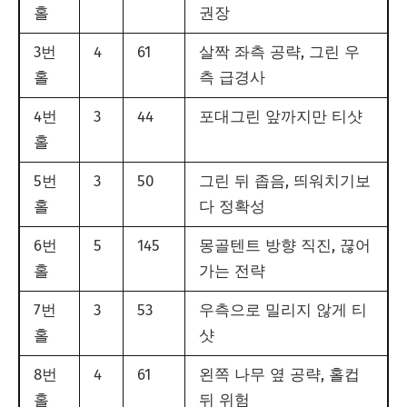
홀
권장
3번
4
61
살짝 좌측 공략, 그린 우
홀
측 급경사
4번
3
44
포대그린 앞까지만 티샷
홀
5번
3
50
그린 뒤 좁음, 띄워치기보
홀
다 정확성
6번
5
145
몽골텐트 방향 직진, 끊어
홀
가는 전략
7번
3
53
우측으로 밀리지 않게 티
홀
샷
8번
4
61
왼쪽 나무 옆 공략, 홀컵
홀
뒤 위험