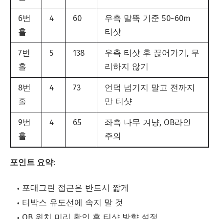
6번
4
60
우측 말뚝 기준 50~60m
홀
티샷
7번
5
138
우측 티샷 후 끊어가기, 무
홀
리하지 않기
8번
4
73
언덕 넘기지 말고 전까지
홀
만 티샷
9번
4
65
좌측 나무 겨냥, OB라인
홀
주의
포인트 요약
:
포대그린 접근은 반드시 짧게
티박스 유도선에 속지 말 것
OB 위치 미리 확인 후 티샷 방향 설정