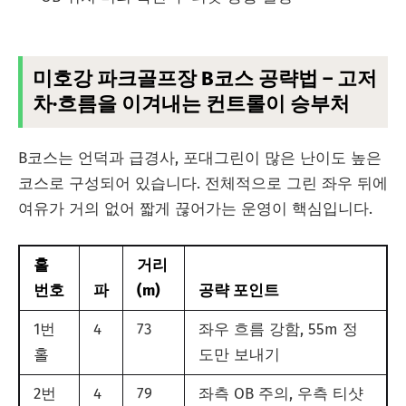
미호강 파크골프장 B코스 공략법 – 고저
차·흐름을 이겨내는 컨트롤이 승부처
B코스는 언덕과 급경사, 포대그린이 많은 난이도 높은
코스로 구성되어 있습니다. 전체적으로 그린 좌우 뒤에
여유가 거의 없어 짧게 끊어가는 운영이 핵심입니다.
홀
거리
번호
파
(m)
공략 포인트
1번
4
73
좌우 흐름 강함, 55m 정
홀
도만 보내기
2번
4
79
좌측 OB 주의, 우측 티샷