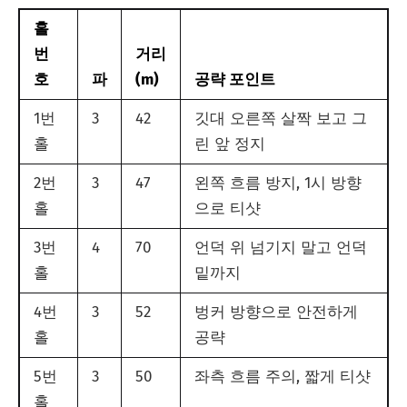
홀
번
거리
호
파
(m)
공략 포인트
1번
3
42
깃대 오른쪽 살짝 보고 그
홀
린 앞 정지
2번
3
47
왼쪽 흐름 방지, 1시 방향
홀
으로 티샷
3번
4
70
언덕 위 넘기지 말고 언덕
홀
밑까지
4번
3
52
벙커 방향으로 안전하게
홀
공략
5번
3
50
좌측 흐름 주의, 짧게 티샷
홀