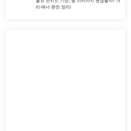
골프 컨시드 기준, 몇 미터까지 괜찮을까? 거
리·매너 완전 정리!