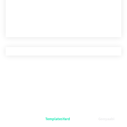
Crafted with
by
TemplatesYard
| Distributed By
Gooyaabi