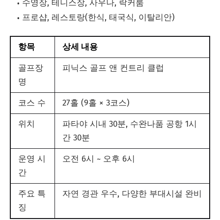
수영장, 테니스장, 사우나, 락커룸
프로샵, 레스토랑(한식, 태국식, 이탈리안)
항목
상세 내용
골프장
피닉스 골프 앤 컨트리 클럽
명
코스 수
27홀 (9홀 × 3코스)
위치
파타야 시내 30분, 수완나품 공항 1시
간 30분
운영 시
오전 6시 ~ 오후 6시
간
주요 특
자연 경관 우수, 다양한 부대시설 완비
징