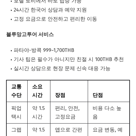
호텔 로비에서 바로 탑승 가능
24시간 한국어 상담과 예약 지원
고정 요금으로 안전하고 편리한 이동
블루망고투어 서비스
파타야-방콕 999~1,700THB
기사 팁은 필수가 아니지만 친절 시 100THB 추천
실시간 상담으로 현장 문제 신속 대응 가능
교통
소요
수단
시간
장점
단점
픽업
약 1.5
편리, 안전,
비용 다소 높
택시
시간
고정요금
음
그랩
약 1.5
앱으로 간편
요금 변동, 예