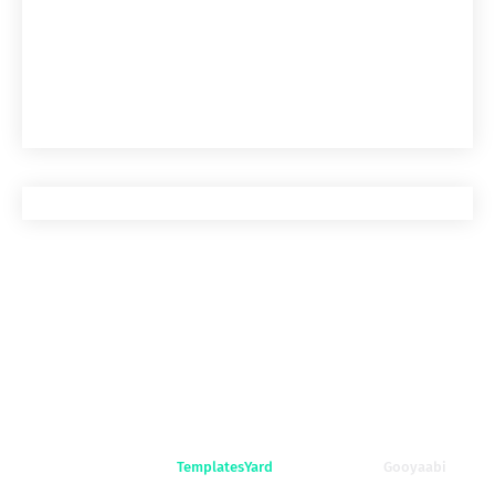
Crafted with
by
TemplatesYard
| Distributed By
Gooyaabi